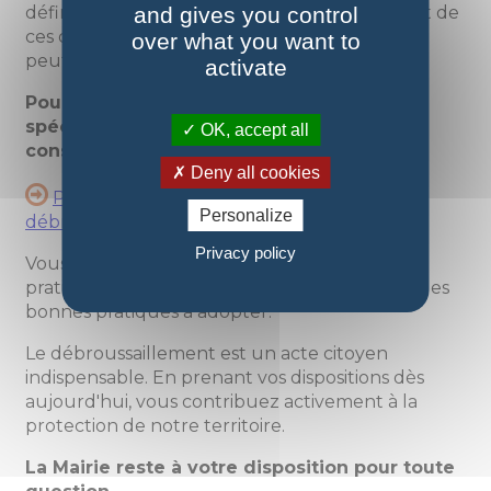
and gives you control
définies par la réglementation. Le non-respect de
ces obligations engage votre responsabilité et
over what you want to
peut entraîner des sanctions.
activate
Pour tout savoir sur vos obligations
spécifiques dans notre département,
OK, accept all
consultez notre article détaillé :
Deny all cookies
Prévention des incendies de fôret par le
Personalize
débroussaillement
Privacy policy
Vous y trouverez toutes les informations
pratiques, les périmètres exacts concernés et les
bonnes pratiques à adopter.
Le débroussaillement est un acte citoyen
indispensable. En prenant vos dispositions dès
aujourd'hui, vous contribuez activement à la
protection de notre territoire.
La Mairie reste à votre disposition pour toute