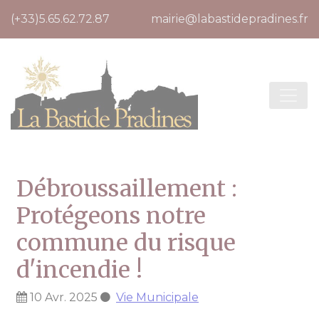
Cookies management panel
(+33)5.65.62.72.87
mairie@labastidepradines.fr
Débroussaillement :
Protégeons notre
commune du risque
d'incendie !
10 Avr. 2025
Vie Municipale