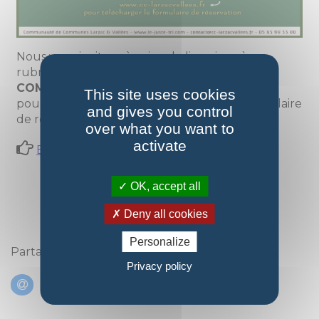
Nous vous invitons à suivre le lien ci-après,
rubrique
« Le compostage
- 1. LE
COMPOSTAGE INDIVIDUEL
»
en bas de page,
This site uses cookies
pour consulter la charte et accéder au formulaire
and gives you control
de réservation.
over what you want to
activate
Environnement et gestion des déchets
OK, accept all
Deny all cookies
Personalize
Partagez cette actualité :
Privacy policy