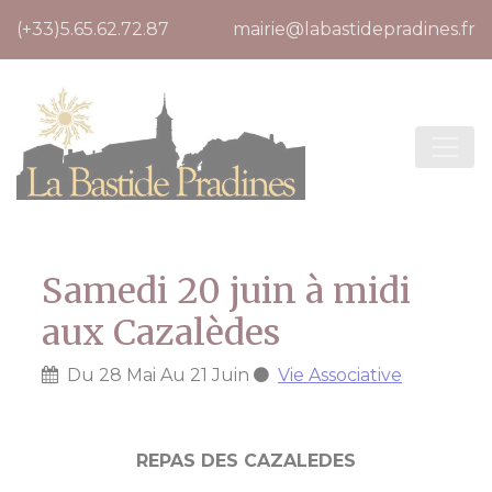
Cookies management panel
(+33)5.65.62.72.87
mairie@labastidepradines.fr
Samedi 20 juin à midi
aux Cazalèdes
Du
28
Mai
Au
21
Juin
Vie Associative
REPAS DES CAZALEDES