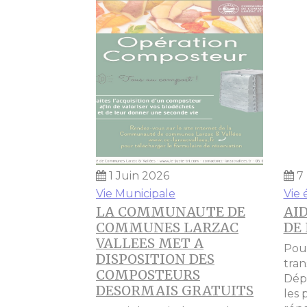
1 Juin 2026
7
Vie Municipale
Vie
LA COMMUNAUTE DE
AI
COMMUNES LARZAC
DE 
VALLEES MET A
Pour
DISPOSITION DES
tran
COMPOSTEURS
Dép
DESORMAIS GRATUITS
les