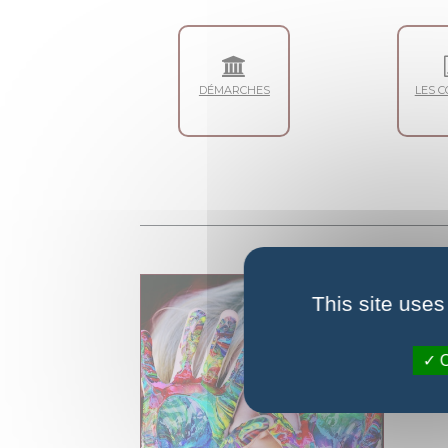
Démarches
Les c
This site uses
O