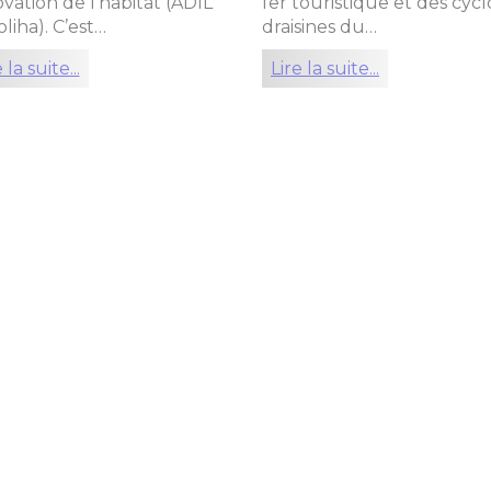
vation de l’habitat (ADIL
fer touristique et des cycl
oliha). C’est…
draisines du…
 la suite...
Lire la suite...