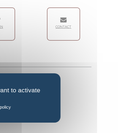
an
Contact
ant to activate
policy