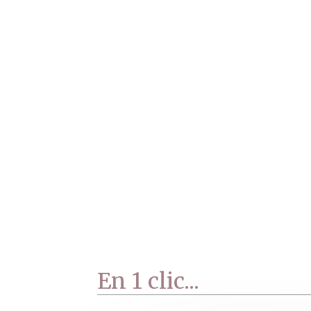
at,
s
En 1 clic...