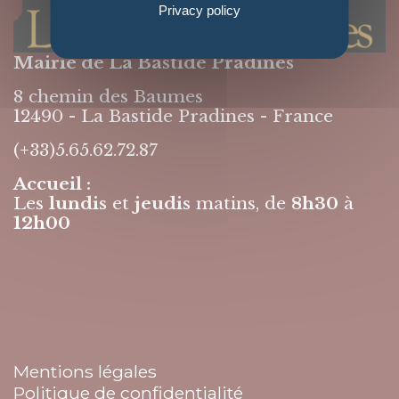
Privacy policy
Mairie de La Bastide Pradines
8 chemin des Baumes
12490 - La Bastide Pradines - France
(+33)5.65.62.72.87
Accueil :
Les
lundis
et
jeudis
matins, de
8h30
à
12h00
Mentions légales
Politique de confidentialité